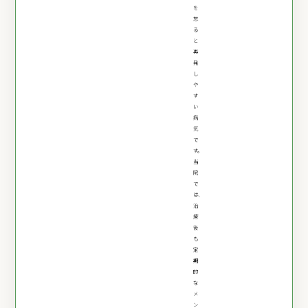
を
怠
る
と
再
発
し
や
す
い
病
気
で
す。
当
院
で
は、
治
療
後
も
定
期
的
な
メ
ン