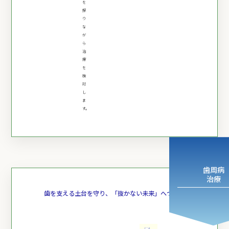
を
探
り
な
が
ら
治
療
を
検
討
し
ま
す。
歯周病
治療
歯を支える土台を守り、
「抜かない未来」へつなぐ