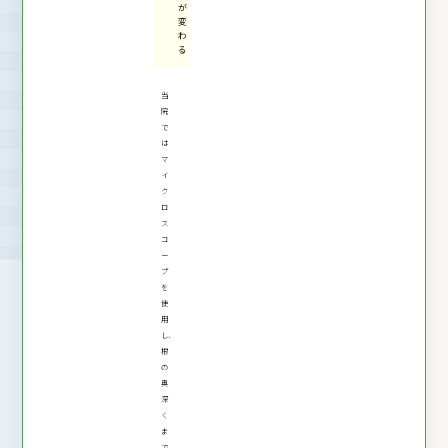
が
変
わ
る
当
院
で
は
マ
イ
ク
ロ
ス
コ
ー
プ
を
使
用
し、
根
の
奥
深
く
ま
で