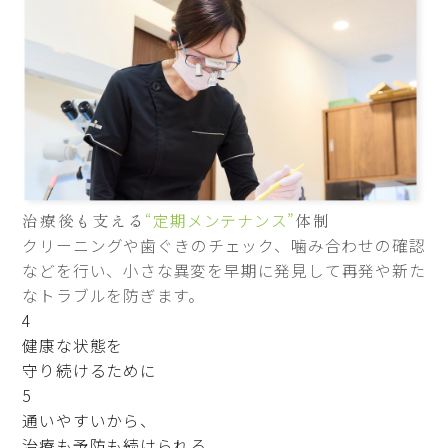
治療後も支える
“定期メンテナンス”
体制
クリーニングや歯ぐきのチェック、噛み合わせの確認
などを行い、小さな異変を早期に発見して再発や新た
なトラブルを防ぎます。
4
健康な状態を
守り続けるために
5
通いやすいから、
治療も予防も続けられる