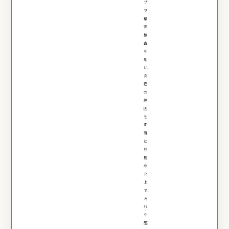
プ
や
精
密
検
査
を
用
い、
炎
症
の
原
因
を
正
確
に
見
極
め
た
上
で、
汚
れ
や
感