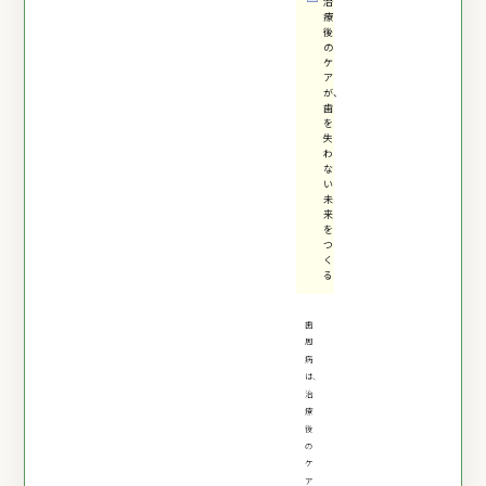
治
療
後
の
ケ
ア
が、
歯
を
失
わ
な
い
未
来
を
つ
く
る
歯
周
病
は、
治
療
後
の
ケ
ア