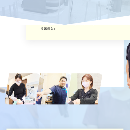
抜かない
削らない
貫
なるべく
・
を
く理由
があります
「歯は、一度失えば二度と戻らない。だからこそ守
る医療を」