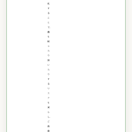
処
す
る
こ
と
で、
歯
を
削
っ
た
り
抜
い
た
り
す
る
リ
ス
ク
を
減
ら
し、
ご
自
身