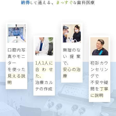
納得
通える、
まっすぐ
歯科医療
して
な
口腔内写
無理のな
真やモニ
い提案
ター
1人1人に
で、
初診カウ
を使った
合わせ
安心の治
ンセリン
見える説
た、
療
グで
明
治療カル
不安や疑
テの作成
問を
丁寧
に説明