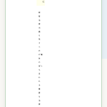
に
根
管
治
療
は、
歯
を
残
す
た
め
の“最
後
の
砦”と
も
言
わ
れ
る
重
要
な
治
療