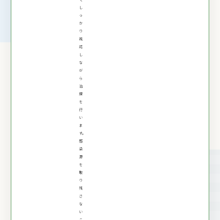
し
っ
か
り
視
認
し
な
が
ら
治
療
を
行
い
ま
す。
感
染
源
を
取
り
残
さ
な
い
こ