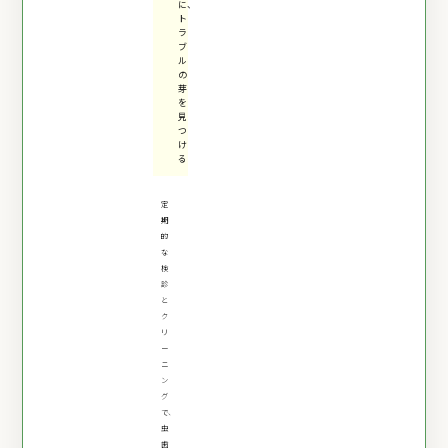
に、
ト
ラ
ブ
ル
の
芽
を
見
つ
け
る
定
期
的
な
検
診
と
ク
リ
ー
ニ
ン
グ
で、
虫
歯