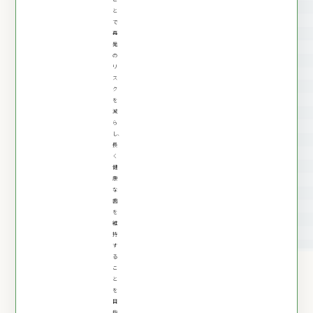
と
で
再
発
の
リ
ス
ク
を
減
ら
し、
長
く
健
康
な
歯
を
維
持
す
る
こ
と
を
目
指