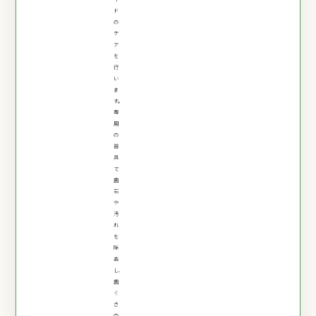
ド
の
ケ
ア
を
行
い
ま
す。
専
用
の
器
具
で
歯
石
や
汚
れ
を
除
去
し、
歯
ぐ
き
の