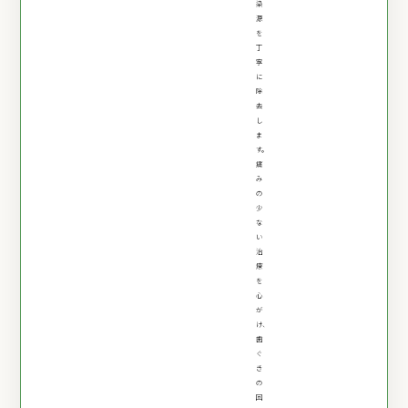
染
源
を
丁
寧
に
除
去
し
ま
す。
痛
み
の
少
な
い
治
療
を
心
が
け、
歯
ぐ
き
の
回