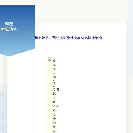
精密
根管治療
再発を防ぐ、
残せる可能性を高める精密治療
見
え
な
い
部
分
ま
で“確
認
で
き
る”か
ら、
治
療
の
精
度