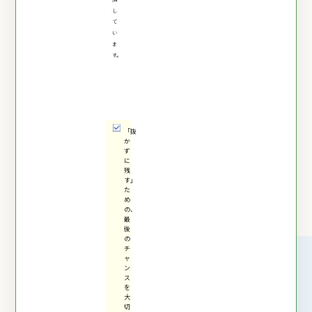
し
て
い
ま
す。
「抜
か
ず
に
残
す」
た
め
の、
最
後
の
チ
ャ
ン
ス
を
大
切