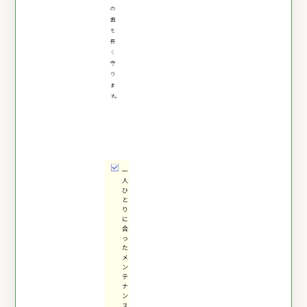
の
歯
を
長
く
守
り
ま
す。
一
人
ひ
と
り
に
合
っ
た
メ
ン
テ
ナ
ン
ス