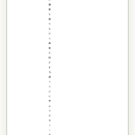
健
康
を
保
ち
な
が
ら
再
発
を
防
ぎ
ま
す。
通
う
た
び
に
安
心
で
き
る
メ
ン
テ