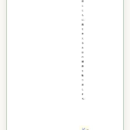
復
と
と
も
に、
歯
を
支
え
る
土
台
の
健
康
を
取
り
戻
し
ま
す。