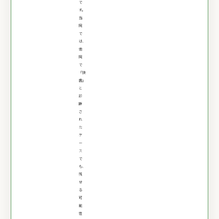
で
す。
当
院
で
は、
他
院
で
「抜
歯」
と
診
断
さ
れ
た
ケ
ー
ス
で
も、
残
せ
る
可
能
性