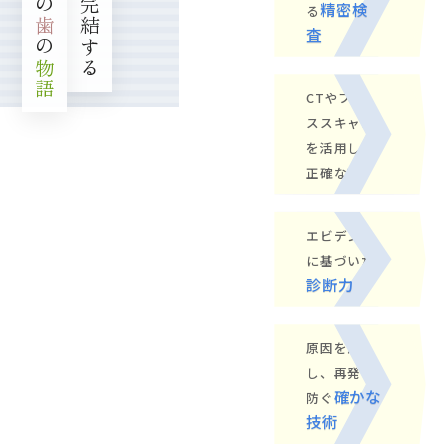
ここで完結する
精密検
る
歯
査
の
物語
CTやフェイ
ススキャン
を活用した
正確な診断
エビデンス
に基づいた
診断力
原因を治
し、再発を
確かな
防ぐ
技術