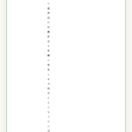
や
歯
周
病
の
初
期
症
状
を
早
期
に
発
見
し
ま
す。
病
気
が
小
さ
な
う
ち
に
対