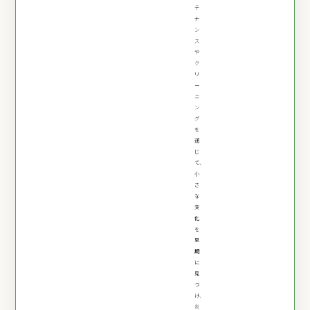
テ
ナ
ン
ス
や
ク
リ
ー
ニ
ン
グ
を
通
じ
て、
小
さ
な
変
化
を
早
期
に
見
つ
け、
炎