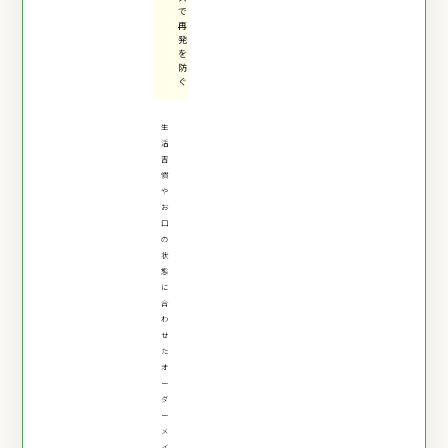
で
再
発
を
防
ぐ
生
活
習
慣
や
お
口
の
状
態
に
合
わ
せ
た
オ
ー
ダ
ー
メ
イ