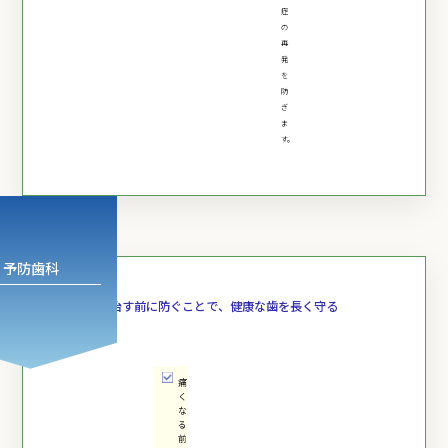
症
の
再
発
を
防
ぎ
ま
す。
予防歯科
治す前に防ぐことで、
健康な歯を長く守る
痛
く
な
る
前