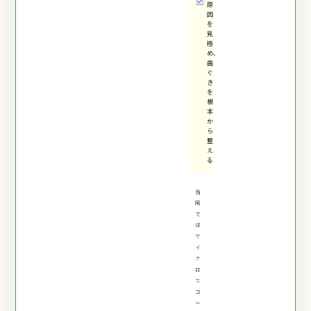
原
因
を
見
極
め、
歯
ぐ
き
を
根
本
か
ら
整
え
る
当
院
で
は
マ
イ
ク
ロ
ス
コ
ー