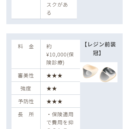
スクがあ
る
【レジン前装
料 金
約
冠】
¥10,000(保
険診療)
審美性
★★★
強度
★★
予防性
★★★
長 所
・保険適用
で費用を抑