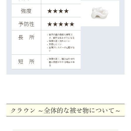
強度
★★★★
予防性
★★★★★
自然の歯の色調を再現で
長 所
き、自然な仕上がりになる
強度が高く割れにくい
変色しにくい
金属アレルギーの心配がな
い
強度が高く、噛み合わせの
短 所
歯に負担がかかる場合があ
る
クラウン
～全体的な被せ物について～