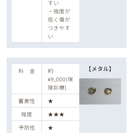
すい
・強度が
低く傷が
つきやす
い
【メタル】
料 金
約
¥9,000(保
険診療)
審美性
★
強度
★★★
予防性
★