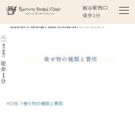
越谷駅西口
徒歩
1
分
【越谷駅西口徒歩1分】日曜診療の歯医者・歯科医院｜被せ物の種類と費用｜ラクーンデンタルクリニック
越谷駅西口
被せ物の種類と費用
徒歩
1
分
HOME
被せ物の種類と費用