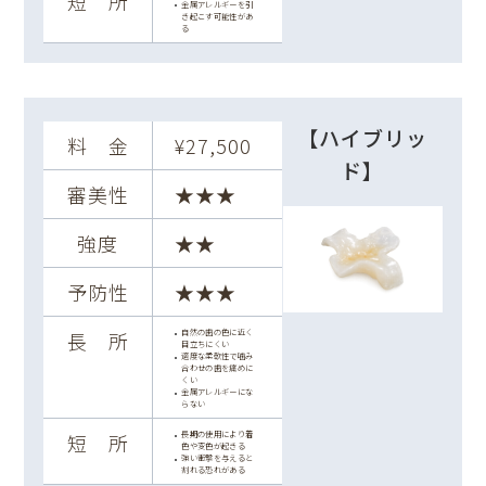
短 所
金属アレルギーを引
き起こす可能性があ
る
【ハイブリッ
料 金
¥27,500
ド】
審美性
★★★
強度
★★
予防性
★★★
自然の歯の色に近く
長 所
目立ちにくい
適度な柔軟性で噛み
合わせの歯を痛めに
くい
金属アレルギーにな
らない
長期の使用により着
短 所
色や変色が起きる
強い衝撃を与えると
割れる恐れがある