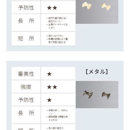
予防性
★★
自然の歯の色に近く
長 所
目立ちにくい
金属アレルギーにな
らない
傷がつきやすい
短 所
長期の使用により着
色や変色が起きる
【メタル】
審美性
★
強度
★★
予防性
★
強度が高く、割れに
長 所
くい
保険適用で費用を抑
えられる
見た目が目立つ