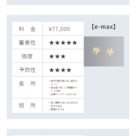
【e-max】
料 金
¥77,000
審美性
★★★★★
強度
★★★
予防性
★★★★
自然の歯の色に近く目立ち
長 所
にくい
適合性が高く二次虫歯のリ
スクが低い
金属アレルギーにならない
強い衝撃を与えると割れる
短 所
恐れがある
費用がかかる