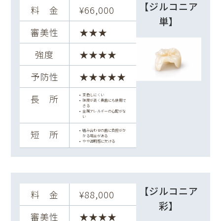
【ジルコニア
料 金
¥66,000
単】
審美性
★★★
強度
★★★★
予防性
★★★★★
変色しにくい
長 所
強度が高く奥歯にも使用で
きる
金属アレルギーの心配がな
い
噛み合わせの歯に負担がか
短 所
かる場合がある
やや透明感に欠ける
【ジルコニア
料 金
¥88,000
彩】
審美性
★★★★