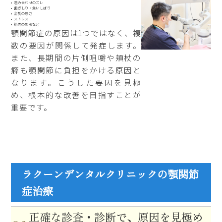
噛み合わせのズレ
歯ぎしり・食いしばり
姿勢の悪さ
ストレス
筋肉の緊張など
顎関節症の原因は1つではなく、複
数の要因が関係して発症します。
また、長期間の片側咀嚼や頬杖の
癖も顎関節に負担をかける原因と
なります。こうした要因を見極
め、根本的な改善を目指すことが
重要です。
ラクーンデンタルクリニックの顎関節
症治療
正確な診査・診断で、
原因を見極め