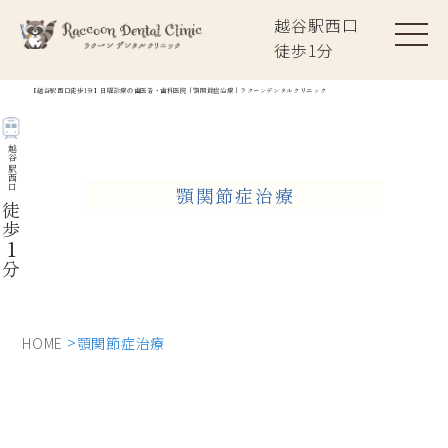
越谷駅西口
徒歩
1
分
【越谷駅西口徒歩1分】日曜診療の歯医者・歯科医院｜顎関節症治療｜ラクーンデンタルクリニック
越谷駅西口
顎関節症治療
徒歩
1
分
HOME
顎関節症治療