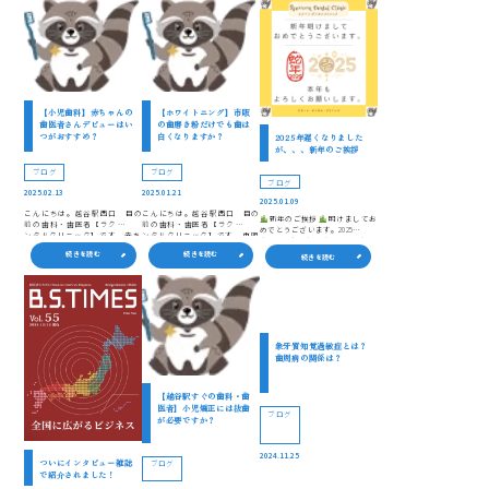
【小児歯科】赤ちゃんの
【ホワイトニング】市販
歯医者さんデビューはい
の歯磨き粉だけでも歯は
つがおすすめ？
白くなりますか？
2025年遅くなりました
が、、、新年のご挨拶
ブログ
ブログ
ブログ
2025.02.13
2025.01.21
2025.01.09
こんにちは。越谷駅西口 目の
こんにちは。越谷駅西口 目の
新年のご挨拶
明けましてお
前の歯科・歯医者【ラクーンデ
前の歯科・歯医者【ラクーンデ
めでとうございます。2025年もラ
ンタルクリニック】です。 赤ち
ンタルクリニック】です。 市販
クーンデンタルクリニック一
ゃんの歯医者さんデビューはい
の「ホワイトニング用歯磨き
同、皆さまの笑顔と健康を守る
続きを読む
続きを読む
つがおすすめなのでしょうか。
粉」だけで、歯を白くすること
続きを読む
お手伝いができることに感謝申
どのタイミングが適しているの
はできるのでしょうか？歯の黄
し上げます。本年もどうぞよろ
か、お悩みの方もいらっしゃい
ばみが気になっていて、ご興味
しくお願いいたします。
ラク
ますよね。 今回は、赤 […]
をお持ちの方もいらっしゃ […]
ーンデンタ […]
象牙質知覚過敏症とは？
歯周病の関係は？
【越谷駅すぐの歯科・歯
医者】小児矯正には抜歯
ブログ
が必要ですか？
2024.11.25
ついにインタビュー雑誌
ブログ
で紹介されました！